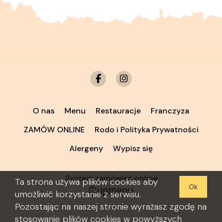
O nas
Menu
Restauracje
Franczyza
ZAMÓW ONLINE
Rodo i Polityka Prywatności
Alergeny
Wypisz się
System zamówień online
Ta strona używa plików cookies aby
Ok
umożliwić korzystanie z serwisu.
Pozostając na naszej stronie wyrażasz zgodę na
stosowanie plików cookies w powyższych