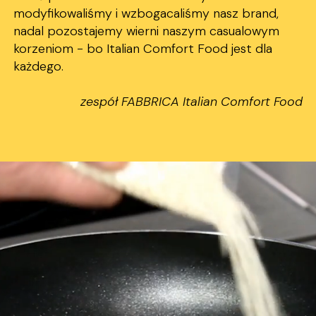
modyfikowaliśmy i wzbogacaliśmy nasz brand,
nadal pozostajemy wierni naszym casualowym
korzeniom - bo Italian Comfort Food jest dla
każdego.
zespół FABBRICA Italian Comfort Food